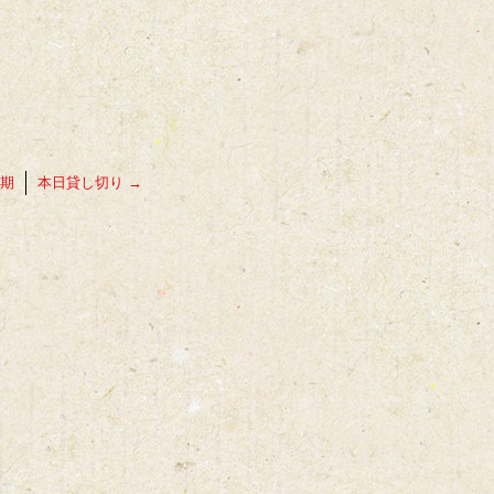
期
本日貸し切り
→