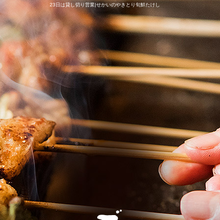
23日は貸し切り営業|せかいのやきとり旬鮮たけし