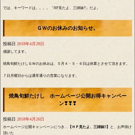
では、キーワードは。。。。「HP見たよ、三姉妹‼」だよ。
ＧＷのお休みのお知らせ。
投稿日
2018年4月28日
感謝してます。
焼鳥旬鮮たけしＧＷのお休みは、５月４・５・６日は休業とさせて頂きます。
７日月曜日からは通常通りの営業になります。
焼鳥旬鮮たけし ホームページ公開お得キャンペー
ン❣❣❣
投稿日
2018年4月26日
ホームページ公開キャンペーンにつき…
【ＨＰ見たよ、三姉妹‼】
と、お声掛け
頂いた