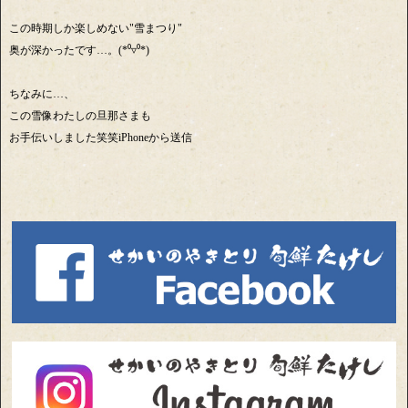
この時期しか楽しめない"雪まつり"
奥が深かったです…。(*⁰▿⁰*)
ちなみに…、
この雪像わたしの旦那さまも
お手伝いしました笑笑iPhoneから送信