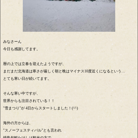
みなさーん
今日も感謝してます。
暦の上では立春を迎えたようですが、
まだまだ北海道は寒さが厳しく朝と晩はマイナス10度近くになるという…
とても寒い日が続いてます。
そんな寒い中ですが、
世界からも注目されている！！
"雪まつり"が 4日からスタートしました！(^^)
海外の方からは、
"スノーフェスティバル"とも言われ
焼鳥旬鮮たけしは観光の方で