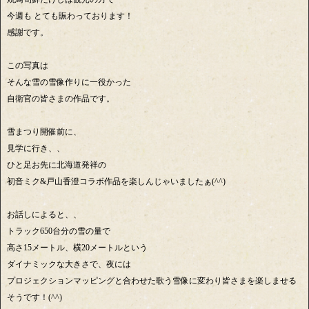
今週も とても賑わっております！
感謝です。
この写真は
そんな雪の雪像作りに一役かった
自衛官の皆さまの作品です。
雪まつり開催前に、
見学に行き、、
ひと足お先に北海道発祥の
初音ミク&戸山香澄コラボ作品を楽しんじゃいましたぁ(^^)
お話しによると、、
トラック650台分の雪の量で
高さ15メートル、横20メートルという
ダイナミックな大きさで、夜には
プロジェクションマッピングと合わせた歌う雪像に変わり皆さまを楽しませる
そうです！(^^)