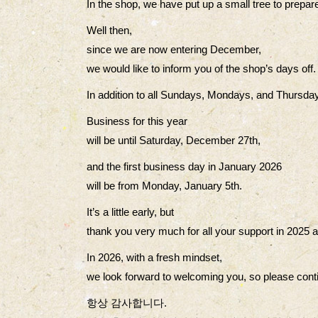
In the shop, we have put up a small tree to prepar
Well then,
since we are now entering December,
we would like to inform you of the shop’s days off.
In addition to all Sundays, Mondays, and Thursda
Business for this year
will be until Saturday, December 27th,
and the first business day in January 2026
will be from Monday, January 5th.
It’s a little early, but
thank you very much for all your support in 2025 a
In 2026, with a fresh mindset,
we look forward to welcoming you, so please conti
항상 감사합니다.