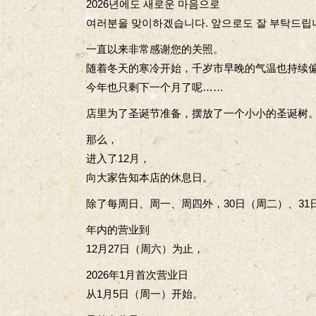
2026년에도 새로운 마음으로
여러분을 맞이하겠습니다. 앞으로도 잘 부탁드립
一直以来非常感谢您的关照。
随着冬天的寒冷开始，千岁市早晚的气温也持续
今年也只剩下一个月了呢……
店里为了圣诞节准备，摆放了一个小小的圣诞树
那么，
进入了12月，
向大家告知本店的休息日。
除了每周日、周一、周四外，30日（周二）、31
年内的营业到
12月27日（周六）为止，
2026年1月首次营业日
从1月5日（周一）开始。