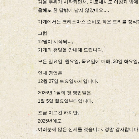
겨울 추위가 시작되면서, 치토세시도 아침과 밤에
올해도 한 달밖에 남지 않았네요….
가게에서는 크리스마스 준비로 작은 트리를 장식
그럼
12월이 시작되니,
가게의 휴일을 안내해 드립니다.
모든 일요일, 월요일, 목요일에 더해, 30일 화요일
연내 영업은,
12월 27일 토요일까지입니다.
2026년 1월의 첫 영업일은
1월 5일 월요일부터입니다.
조금 이르긴 하지만,
2025년에도
여러분께 많은 신세를 졌습니다. 정말 감사합니다