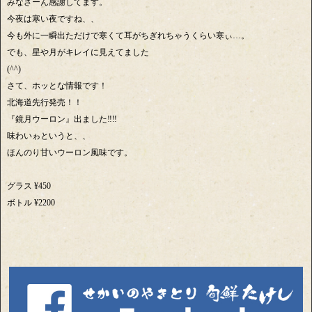
みなさーん感謝してます。
今夜は寒い夜ですね、、
今も外に一瞬出ただけで寒くて耳がちぎれちゃうくらい寒ぃ…。
でも、星や月がキレイに見えてました
(^^)
さて、ホッとな情報です！
北海道先行発売！！
『鏡月ウーロン』出ました‼︎‼︎
味わいゎというと、、
ほんのり甘いウーロン風味です。
グラス ¥450
ボトル ¥2200