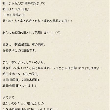
明日から新たな1週間の始まりで、
明日は１０月３日は、
"三合の原理の日"
天＊地＊人＊富＊名声＊名誉＊運氣が開花する日！！
あらゆる節目の日として活用します！！(^^)
引越し、事務所開設、車の納車、
お墓参りなどに最適です。
また、家でじっとしているより、
動き回って多くの人と会う事が運気アップとなる日と言われておりますよ！
明日以外にも、8日(土曜日)
16日(日曜日)、20日(木曜日)、
28日(金曜日)となります！
さてさて、
せかいのやきとり旬鮮たけしの
１０月の休業日をお知らせいたします！！