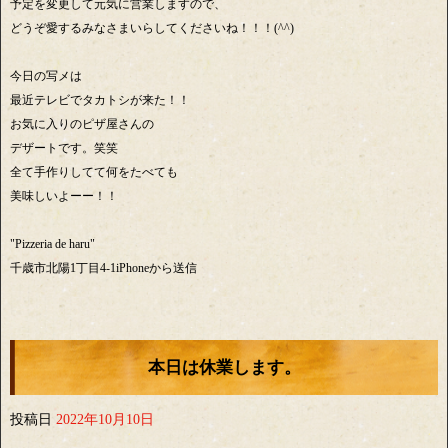
予定を変更して元気に営業しますので、
どうぞ愛するみなさまいらしてくださいね！！！(^^)
今日の写メは
最近テレビでタカトシが来た！！
お気に入りのピザ屋さんの
デザートです。笑笑
全て手作りしてて何をたべても
美味しいよーー！！
"Pizzeria de haru"
千歳市北陽1丁目4-1iPhoneから送信
本日は休業します。
投稿日
2022年10月10日