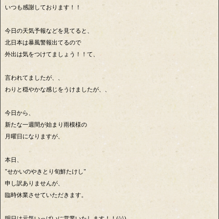
いつも感謝しております！！
今日の天気予報などを見てると、
北日本は暴風警報出てるので
外出は気をつけてましょう！！て、
言われてましたが、、
わりと穏やかな感じをうけましたが、、
今日から、
新たな一週間が始まり雨模様の
月曜日になりますが、
本日、
"せかいのやきとり旬鮮たけし"
申し訳ありませんが、
臨時休業させていただきます。
明日は元気いっぱいに営業いたします！！(^^)